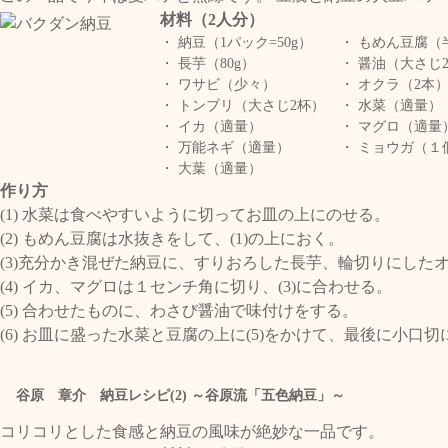
材料（2人分）
・ 納豆（1パック=50g）
・ もめん豆腐（半
・ 長芋（80g）
・ 醤油（大さじ
・ ワサビ（少々）
・ オクラ（2本
・ トンブリ（大さじ2杯）
・ 水菜（適量）
・ イカ（適量）
・ マグロ（適量
・ 万能ネギ（適量）
・ ミョウガ（１
・ 大葉（適量）
作り方
(1) 水菜は食べやすいように切ってお皿の上にのせる。
(2) もめん豆腐は水抜きをして、(1)の上におく。
(3)充分かき混ぜた納豆に、すりおろした長芋、輪切りにし
(4) イカ、マグロは１センチ角に切り、(3)に合わせる。
(5) 合わせたものに、わさび醤油で味付けをする。
(6) お皿に盛った水菜と豆腐の上に(5)をかけて、最後に小
谷原 章介 納豆レシピ(2) ～谷原流「五色納豆」～
コリコリとした食感と納豆の風味が絶妙な一品です。