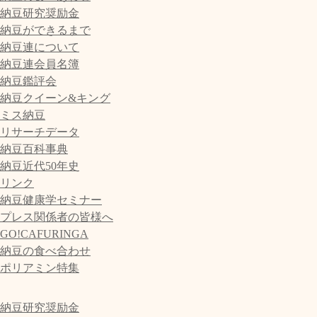
納豆研究奨励金
納豆ができるまで
納豆連について
納豆連会員名簿
納豆鑑評会
納豆クイーン&キング
ミス納豆
リサーチデータ
納豆百科事典
納豆近代50年史
リンク
納豆健康学セミナー
プレス関係者の皆様へ
GO!CAFURINGA
納豆の食べ合わせ
ポリアミン特集
納豆研究奨励金