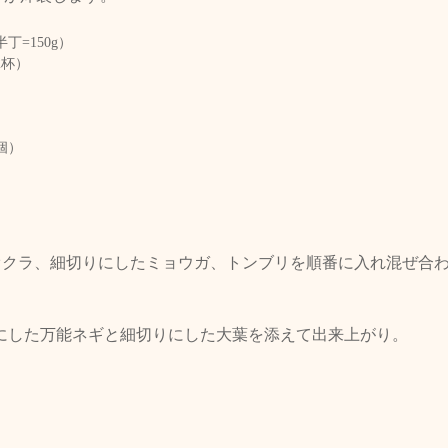
丁=150g）
2杯）
）
）
個）
たオクラ、細切りにしたミョウガ、トンブリを順番に入れ混ぜ合
口切にした万能ネギと細切りにした大葉を添えて出来上がり。