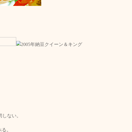
一切しない。
。
べる。