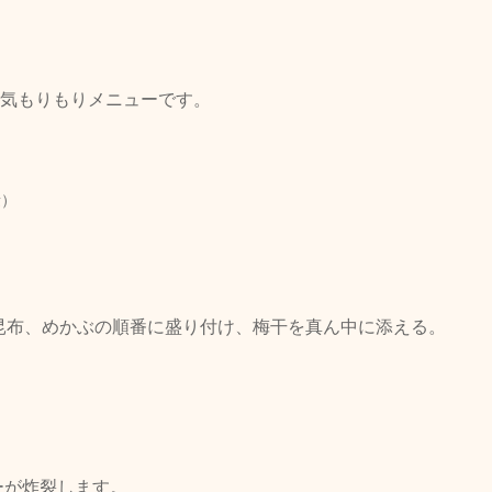
気もりもりメニューです。
）
量）
ろ昆布、めかぶの順番に盛り付け、梅干を真ん中に添える。
ーが炸裂します。