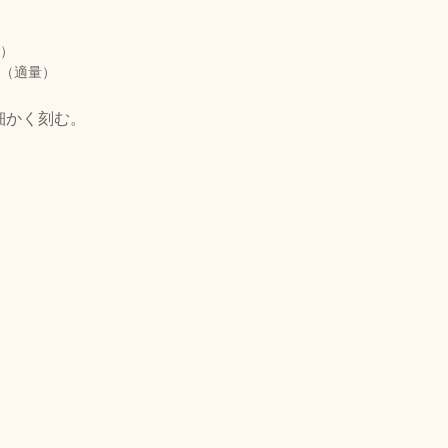
量）
け（適量）
細かく刻む。