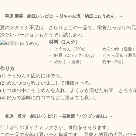
華原 朋美 納豆レシピ(2) ～朋ちゃん流「納豆にゅうめん」～
夏のスタミナ不足は、さらりとこの一品で。栄養たっぷりの元
冷たいバージョンもどうぞお試しあれ。
材料（2人分）
・ そうめん（200g）
・ めんつゆ（適量
・ 納豆（2パック=100g）
・ とろろ昆布（適
・ めかぶ（適量）
・ 梅干（2個）
作り方
(1) そうめんを固めにゆでる。
(2) めんつゆを程よい味にして沸騰させる。
(3) つゆの中にそうめんを入れ、よくかき混ぜた納豆、とろ
(4) 好みで薬味に白ゴマなども添えても良い。
谷原 章介 納豆レシピ(1) ～谷原流「バクダン納豆」～
仕上がりのダイナミックさが、食欲をそそります。
この一品で今年は夏バテと無縁です。 豆腐と納豆の大豆パワ