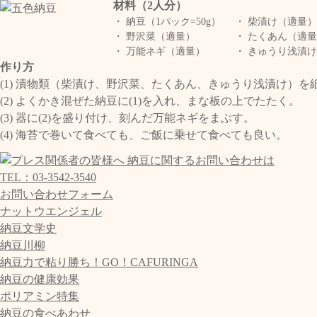
材料（2人分）
・ 納豆（1パック=50g）
・ 柴漬け（適量）
・ 野沢菜（適量）
・ たくあん（適
・ 万能ネギ（適量）
・ きゅうり浅漬
作り方
(1) 漬物類（柴漬け、野沢菜、たくあん、きゅうり浅漬け）を
(2) よくかき混ぜた納豆に(1)を入れ、まな板の上でたたく。
(3) 器に(2)を盛り付け、刻んだ万能ネギをまぶす。
(4) 海苔で巻いて食べても、ご飯に乗せて食べても良い。
TEL：03-3542-3540
お問い合わせフォーム
ナットウエンジェル
納豆文学史
納豆川柳
納豆力で粘り勝ち！GO！CAFURINGA
納豆の健康効果
ポリアミン特集
納豆の食べあわせ