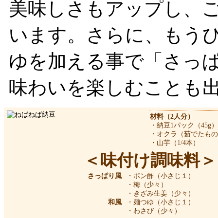
美味しさもアップし、
います。さらに、もう
ゆを加える事で「さっ
味わいを楽しむことも
材料（2人分）
・納豆1パック（45g）
・オクラ（茹でたもの
・山芋（1/4本）
＜味付け調味料＞
さっぱり風
・ポン酢（小さじ１）
・梅（少々）
・きざみ生姜（少々）
和風
・麺つゆ（小さじ１）
・わさび（少々）